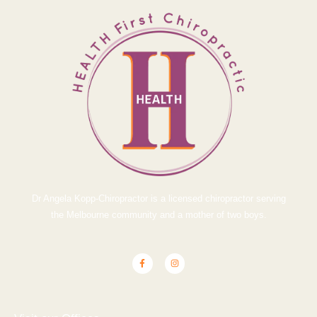
Dr Angela Kopp-Chiropractor is a licensed chiropractor serving
the Melbourne community and a mother of two boys.
F
I
a
n
c
s
e
t
b
a
o
g
o
r
k
a