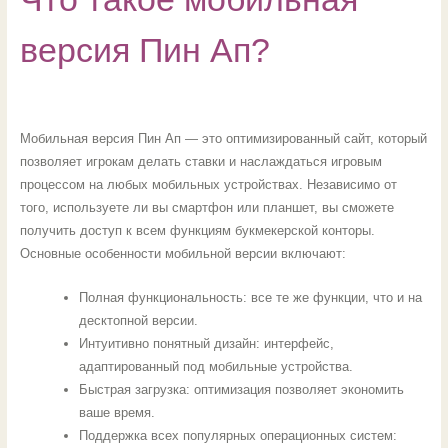
версия Пин Ап?
Мобильная версия Пин Ап — это оптимизированный сайт, который
позволяет игрокам делать ставки и наслаждаться игровым
процессом на любых мобильных устройствах. Независимо от
того, используете ли вы смартфон или планшет, вы сможете
получить доступ к всем функциям букмекерской конторы.
Основные особенности мобильной версии включают:
Полная функциональность: все те же функции, что и на
десктопной версии.
Интуитивно понятный дизайн: интерфейс,
адаптированный под мобильные устройства.
Быстрая загрузка: оптимизация позволяет экономить
ваше время.
Поддержка всех популярных операционных систем: