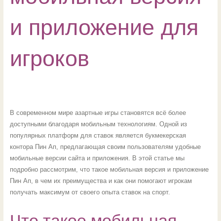
и приложение для
игроков
В современном мире азартные игры становятся всё более
доступными благодаря мобильным технологиям. Одной из
популярных платформ для ставок является букмекерская
контора Пин Ап, предлагающая своим пользователям удобные
мобильные версии сайта и приложения. В этой статье мы
подробно рассмотрим, что такое мобильная версия и приложение
Пин Ап, в чем их преимущества и как они помогают игрокам
получать максимум от своего опыта ставок на спорт.
Что такое мобильная