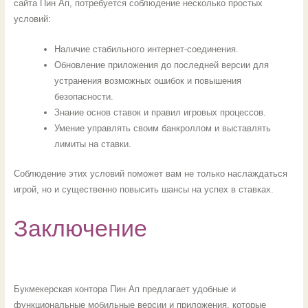
сайта Пин Ап, потребуется соблюдение несколько простых
условий:
Наличие стабильного интернет-соединения.
Обновление приложения до последней версии для
устранения возможных ошибок и повышения
безопасности.
Знание основ ставок и правил игровых процессов.
Умение управлять своим банкроллом и выставлять
лимиты на ставки.
Соблюдение этих условий поможет вам не только наслаждаться
игрой, но и существенно повысить шансы на успех в ставках.
Заключение
Букмекерская контора Пин Ап предлагает удобные и
функциональные мобильные версии и приложения, которые