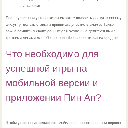
установки.
После успешной установки вы сможете получить доступ к своему
аккаунту, делать ставки и принимать участие в акциях. Также
важно помнить о своих данных для входа и не делиться ими с
третьими лицами для обеспечения безопасности ваших средств.
Что необходимо для
успешной игры на
мобильной версии и
приложении Пин Ап?
Чтобы успешно использовать мобильное приложение или версию