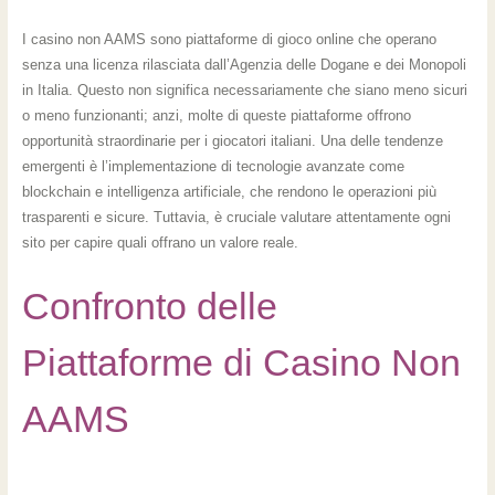
I casino non AAMS sono piattaforme di gioco online che operano
senza una licenza rilasciata dall’Agenzia delle Dogane e dei Monopoli
in Italia. Questo non significa necessariamente che siano meno sicuri
o meno funzionanti; anzi, molte di queste piattaforme offrono
opportunità straordinarie per i giocatori italiani. Una delle tendenze
emergenti è l’implementazione di tecnologie avanzate come
blockchain e intelligenza artificiale, che rendono le operazioni più
trasparenti e sicure. Tuttavia, è cruciale valutare attentamente ogni
sito per capire quali offrano un valore reale.
Confronto delle
Piattaforme di Casino Non
AAMS