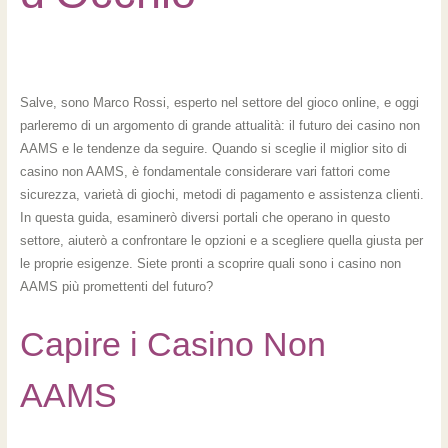
Salve, sono Marco Rossi, esperto nel settore del gioco online, e oggi
parleremo di un argomento di grande attualità: il futuro dei casino non
AAMS e le tendenze da seguire. Quando si sceglie il miglior sito di
casino non AAMS, è fondamentale considerare vari fattori come
sicurezza, varietà di giochi, metodi di pagamento e assistenza clienti.
In questa guida, esaminerò diversi portali che operano in questo
settore, aiuterò a confrontare le opzioni e a scegliere quella giusta per
le proprie esigenze. Siete pronti a scoprire quali sono i casino non
AAMS più promettenti del futuro?
Capire i Casino Non
AAMS