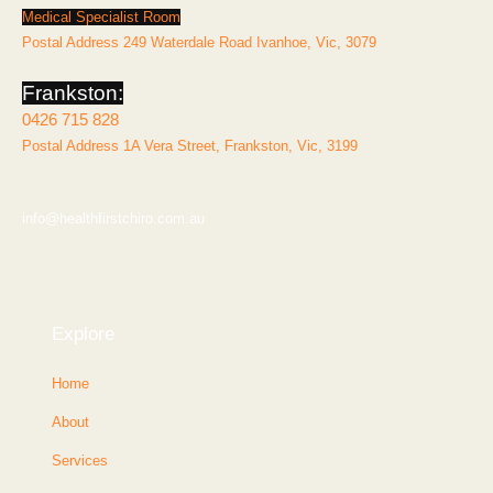
Medical Specialist Room
Postal Address 249 Waterdale Road Ivanhoe, Vic, 3079
Frankston:
0426 715 828
Postal Address 1A Vera Street, Frankston, Vic, 3199
info@healthfirstchiro.com.au
Explore
Home
About
Services