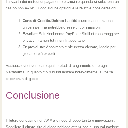
La scelta dei metodi di pagamento è cruciale quando si seleziona un
casino non AAMS. Ecco alcune opzioni e le relative considerazioni:
Carta di Credito/Debito:
Facilità d’uso e accettazione
universale, ma potrebbero esserci commissioni.
E-wallet:
Soluzioni come PayPal e Skrill offrono maggiore
privacy, ma non tutti i siti li accettano.
Criptovalute:
Anonimato e sicurezza elevata, ideale per i
giocatori più esperti.
Assicuratevi di verificare quali metodi di pagamento offre ogni
piattaforma, in quanto ciò può influenzare notevolmente la vostra
esperienza di gioco.
Conclusione
Il futuro dei casino non AAMS è ricco di opportunità e innovazioni.
Scegliere il giusto sito di gioco richiede attenzione e una valutazione