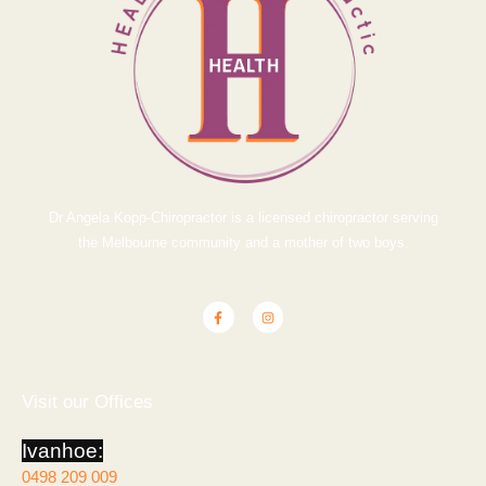
Dr Angela Kopp-Chiropractor is a licensed chiropractor serving
the Melbourne community and a mother of two boys.
F
I
a
n
c
s
e
t
b
a
o
g
o
r
k
a
Visit our Offices
-
m
f
Ivanhoe:
0498 209 009