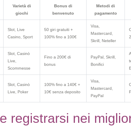
Varietà di
Bonus di
Metodi di
giochi
benvenuto
pagamento
Visa,
Slot, Live
50 giri gratuiti +
C
Mastercard,
Casino, Sport
100% fino a 100€
2
Skrill, Neteller
Slot, Casinò
A
Fino a 200€ di
PayPal, Skrill,
Live,
t
bonus
Bonifici
Scommesse
E
Visa,
Slot, Casinò
100% fino a 140€ +
C
Mastercard,
Live, Poker
10€ senza deposito
F
PayPal
 registrarsi nei miglior