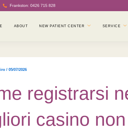
Frankston: 0426 715 828
E
ABOUT
NEW PATIENT CENTER
SERVICE
hiro
/
05/07/2026
e registrarsi n
liori casino non