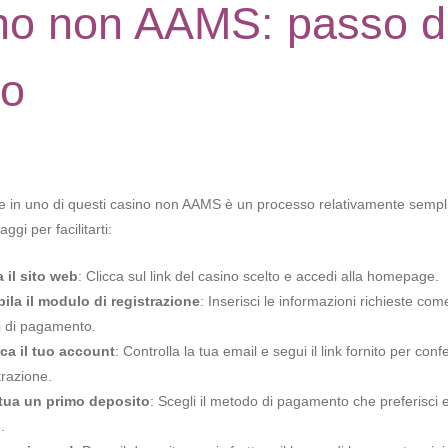
no non AAMS: passo 
so
ne in uno di questi casino non AAMS è un processo relativamente sempl
ggi per facilitarti:
a il sito web
: Clicca sul link del casino scelto e accedi alla homepage.
ila il modulo di registrazione
: Inserisci le informazioni richieste co
i di pagamento.
ica il tuo account
: Controlla la tua email e segui il link fornito per con
trazione.
ttua un primo deposito
: Scegli il metodo di pagamento che preferisci e 
.