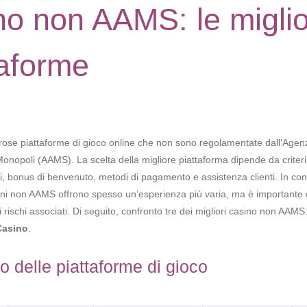
no non AAMS: le miglio
taforme
ose piattaforme di gioco online che non sono regolamentate dall’Agenz
nopoli (AAMS). La scelta della migliore piattaforma dipende da criteri 
hi, bonus di benvenuto, metodi di pagamento e assistenza clienti. In co
ni non AAMS offrono spesso un’esperienza più varia, ma è importante
 rischi associati. Di seguito, confronto tre dei migliori casino non AAMS
Casino
.
o delle piattaforme di gioco