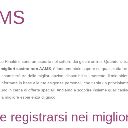
MS
 Rinaldi e sono un esperto nel settore dei giochi online. Quando si tra
i migliori casino non AAMS
, è fondamentale sapere su quali piattafor
 esaminerò tre delle migliori opzioni disponibili sul mercato. Il mio obiett
 informata in base alle tue esigenze personali, che tu sia un principiant
uno in cerca di offerte speciali. Andiamo a scoprire insieme quali cas
i la migliore esperienza di gioco!
 registrarsi nei miglior