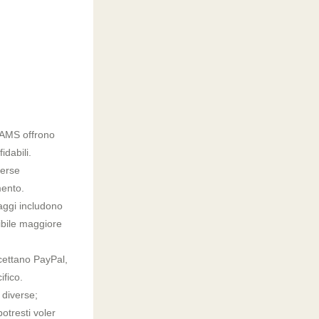
AAMS offrono
idabili.
verse
mento.
taggi includono
ibile maggiore
ettano PayPal,
ifico.
 diverse;
otresti voler