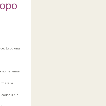
dopo
ice. Ecco una
me nome, email
fermare la
carica il tuo