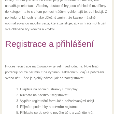
usnadňuje orientaci. Všechny dostupné hry jsou přehledně rozděleny
do kategorií, a to s cílem pomoci hráčům rychle najít to, co hledají. Z
pohledu funkčnosti je také důležité zmínit, že kasino má plně
optimalizovanou mobilní verzi, která zajišťuje, aby si hráči mohli užít
své oblíbené hry kdekoli a kdykoli.
Registrace a přihlášení
Proces registrace na Crownplay je velmi jednoduchý. Noví hráči
potřebují pouze pár minut na vyplnění základních údajů a potvrzení
svého účtu. Zde je rychlý návod, jak se zaregistrovat:
Přejděte na oficiální stránky Crownplay.
Klikněte na tlačítko “Registrovat”.
Vyplňte registrační formulář s požadovanými údaji.
Přijměte podmínky a potvrďte registraci.
Přihlaste se do svého nového účtu a začněte hrát.