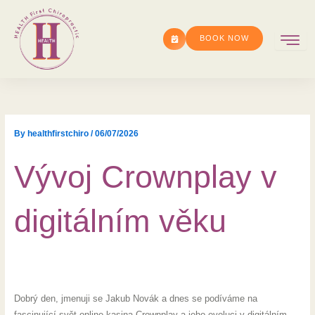
Skip
to
BOOK NOW
content
By
healthfirstchiro
/
06/07/2026
Vývoj Crownplay v
digitálním věku
Dobrý den, jmenuji se Jakub Novák a dnes se podíváme na
fascinující svět online kasina Crownplay a jeho evoluci v digitálním