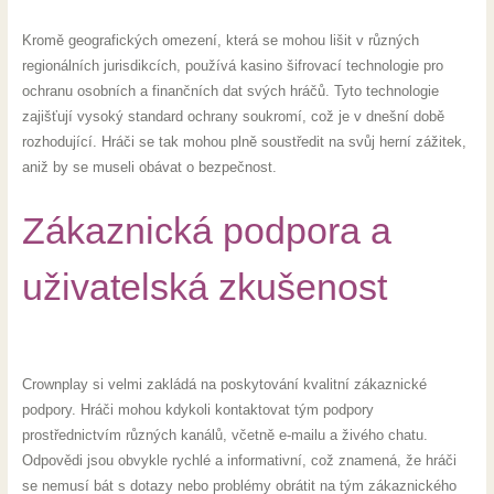
Kromě geografických omezení, která se mohou lišit v různých
regionálních jurisdikcích, používá kasino šifrovací technologie pro
ochranu osobních a finančních dat svých hráčů. Tyto technologie
zajišťují vysoký standard ochrany soukromí, což je v dnešní době
rozhodující. Hráči se tak mohou plně soustředit na svůj herní zážitek,
aniž by se museli obávat o bezpečnost.
Zákaznická podpora a
uživatelská zkušenost
Crownplay si velmi zakládá na poskytování kvalitní zákaznické
podpory. Hráči mohou kdykoli kontaktovat tým podpory
prostřednictvím různých kanálů, včetně e-mailu a živého chatu.
Odpovědi jsou obvykle rychlé a informativní, což znamená, že hráči
se nemusí bát s dotazy nebo problémy obrátit na tým zákaznického