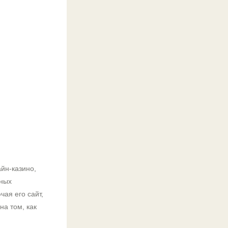
айн-казино,
чных
чая его сайт,
на том, как