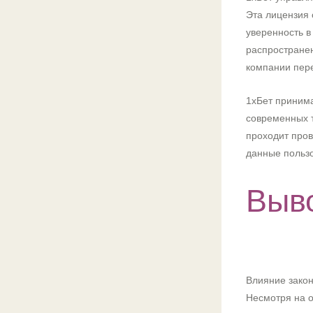
Эта лицензия 
уверенность 
распространен
компании пере
1хБет принима
современных 
проходит пров
данные польз
Выв
Влияние закон
Несмотря на о