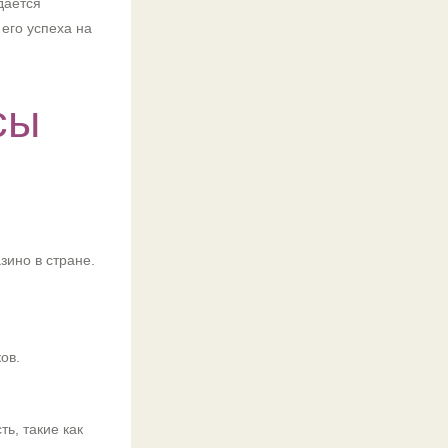
даётся
 его успеха на
сы
зино в стране.
ов.
ь, такие как