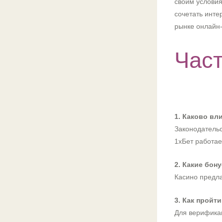
своим условия
сочетать инте
рынке онлайн-
Час
1. Каково вл
Законодательс
1хБет работае
2. Какие бон
Касино предла
3. Как пройт
Для верификац