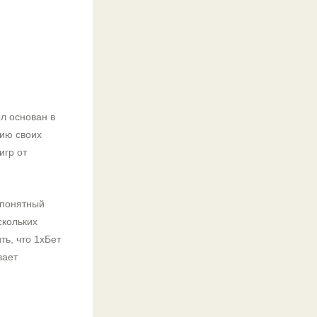
л основан в
зию своих
игр от
 понятный
скольких
ть, что 1хБет
вает