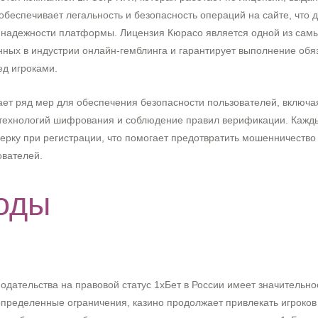
обеспечивает легальность и безопасность операций на сайте, что 
в надежности платформы. Лицензия Кюрасо является одной из сам
ных в индустрии онлайн-гемблинга и гарантирует выполнение обя
д игроками.
ет ряд мер для обеспечения безопасности пользователей, включ
технологий шифрования и соблюдение правил верификации. Кажды
ерку при регистрации, что помогает предотвратить мошенничество
ователей.
оды
одательства на правовой статус 1хБет в России имеет значительно
пределенные ограничения, казино продолжает привлекать игроков