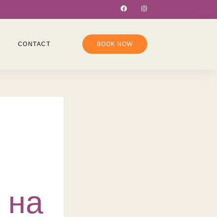
F
I
a
n
c
s
e
t
b
a
o
g
o
r
CONTACT
BOOK NOW
k
a
m
 на