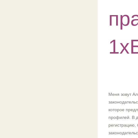
пр
1х
Меня зовут Ал
законодательс
которое предл
профилей. В д
регистрацию, 
законодательс