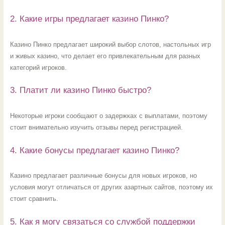
2. Какие игры предлагает казино Пинко?
Казино Пинко предлагает широкий выбор слотов, настольных игр
и живых казино, что делает его привлекательным для разных
категорий игроков.
3. Платит ли казино Пинко быстро?
Некоторые игроки сообщают о задержках с выплатами, поэтому
стоит внимательно изучить отзывы перед регистрацией.
4. Какие бонусы предлагает казино Пинко?
Казино предлагает различные бонусы для новых игроков, но
условия могут отличаться от других азартных сайтов, поэтому их
стоит сравнить.
5. Как я могу связаться со службой поддержки