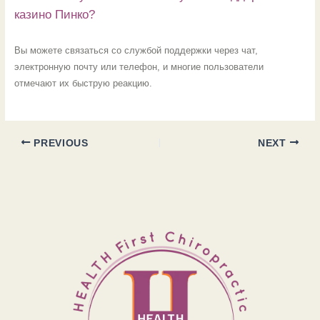
казино Пинко?
Вы можете связаться со службой поддержки через чат,
электронную почту или телефон, и многие пользователи
отмечают их быструю реакцию.
PREVIOUS
NEXT