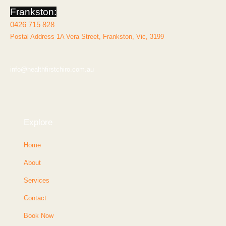
Frankston:
0426 715 828
Postal Address 1A Vera Street, Frankston, Vic, 3199
info@healthfirstchiro.com.au
Explore
Home
About
Services
Contact
Book Now