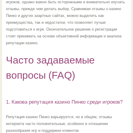
игроков, однако важно быть осторожными и внимательно изучать
отзывы, прежде чем делать выбор. Сравнивая отзывы о казино
Пинко и других азартных сайтах, можно выделить как
преимущества, так и недостатки, что позволяет лучше
подготовиться к игре. Окончательное решение о регистрации
стоит принимать на основе объективной информации и анализа
репутации казино.
Часто задаваемые
вопросы (FAQ)
1. Какова репутация казино Пинко среди игроков?
Репутация казино Пинко варьируется, но в общем, отзывы
интернета часто положительные, особенно в отношении
разнообразия игр и поддержки клиентов.