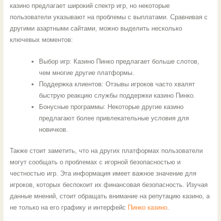
казино предлагает широкий спектр игр, но некоторые
пользователи указывают на проблемы с выплатами. Сравнивая с
другими азартными сайтами, можно выделить несколько
ключевых моментов:
Выбор игр: Казино Пинко предлагает больше слотов,
чем многие другие платформы.
Поддержка клиентов: Отзывы игроков часто хвалят
быструю реакцию службы поддержки казино Пинко.
Бонусные программы: Некоторые другие казино
предлагают более привлекательные условия для
новичков.
Также стоит заметить, что на других платформах пользователи
могут сообщать о проблемах с игорной безопасностью и
честностью игр. Эта информация имеет важное значение для
игроков, которых беспокоит их финансовая безопасность. Изучая
данные мнений, стоит обращать внимание на репутацию казино, а
не только на его графику и интерфейс
Пинко казино
.