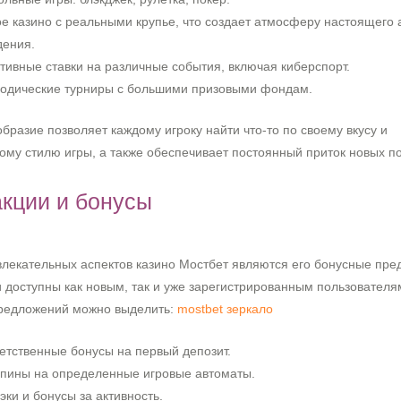
е казино с реальными крупье, что создает атмосферу настоящего 
дения.
тивные ставки на различные события, включая киберспорт.
одические турниры с большими призовыми фондам.
бразие позволяет каждому игроку найти что-то по своему вкусу и
му стилю игры, а также обеспечивает постоянный приток новых п
кции и бонусы
лекательных аспектов казино Мостбет являются его бонусные пре
и доступны как новым, так и уже зарегистрированным пользователя
редложений можно выделить:
mostbet зеркало
етственные бонусы на первый депозит.
пины на определенные игровые автоматы.
эки и бонусы за активность.