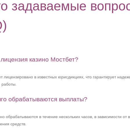
то задаваемые вопро
)
а лицензия казино Мостбет?
т лицензировано в известных юрисдикциях, что гарантирует надеж
о работы.
олго обрабатываются выплаты?
о обрабатываются в течение нескольких часов, в зависимости от 
ения средств.