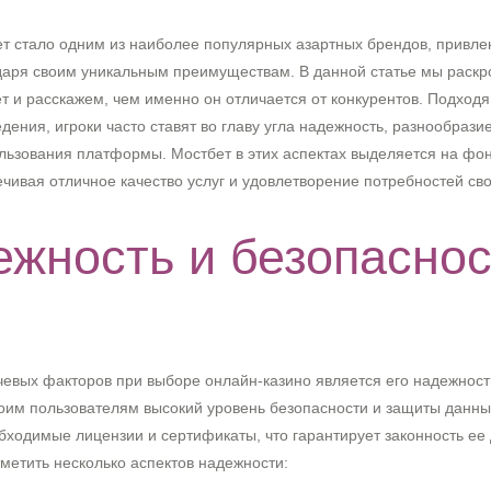
т стало одним из наиболее популярных азартных брендов, привле
даря своим уникальным преимуществам. В данной статье мы раскр
т и расскажем, чем именно он отличается от конкурентов. Подходя
едения, игроки часто ставят во главу угла надежность, разнообразие
льзования платформы. Мостбет в этих аспектах выделяется на фон
ечивая отличное качество услуг и удовлетворение потребностей сво
жность и безопаснос
евых факторов при выборе онлайн-казино является его надежност
воим пользователям высокий уровень безопасности и защиты данн
бходимые лицензии и сертификаты, что гарантирует законность ее 
тметить несколько аспектов надежности: