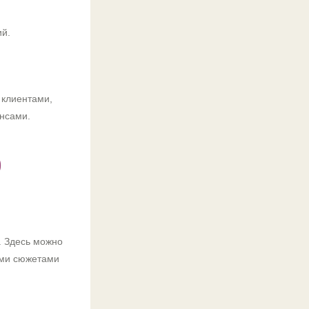
й.
 клиентами,
нсами.
р
. Здесь можно
ыми сюжетами