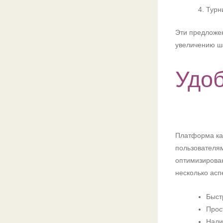
Турн
Эти предложен
увеличению ша
Удоб
Платформа ка
пользователям
оптимизирован
несколько асп
Быст
Прос
Нали