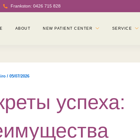
Frankston: 0426 715 828
E
ABOUT
NEW PATIENT CENTER
SERVICE
hiro
/
05/07/2026
креты успеха:
еимущества