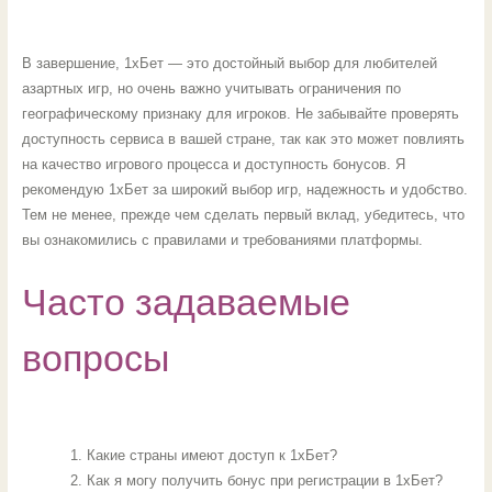
В завершение, 1хБет — это достойный выбор для любителей
азартных игр, но очень важно учитывать ограничения по
географическому признаку для игроков. Не забывайте проверять
доступность сервиса в вашей стране, так как это может повлиять
на качество игрового процесса и доступность бонусов. Я
рекомендую 1хБет за широкий выбор игр, надежность и удобство.
Тем не менее, прежде чем сделать первый вклад, убедитесь, что
вы ознакомились с правилами и требованиями платформы.
Часто задаваемые
вопросы
Какие страны имеют доступ к 1хБет?
Как я могу получить бонус при регистрации в 1хБет?