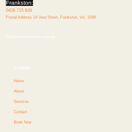
Frankston:
0426 715 828
Postal Address 1A Vera Street, Frankston, Vic, 3199
info@healthfirstchiro.com.au
Explore
Home
About
Services
Contact
Book Now