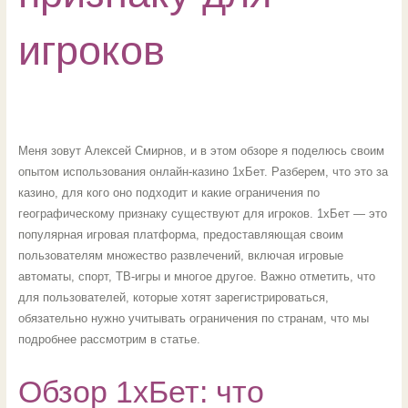
игроков
Меня зовут Алексей Смирнов, и в этом обзоре я поделюсь своим
опытом использования онлайн-казино 1хБет. Разберем, что это за
казино, для кого оно подходит и какие ограничения по
географическому признаку существуют для игроков. 1хБет — это
популярная игровая платформа, предоставляющая своим
пользователям множество развлечений, включая игровые
автоматы, спорт, ТВ-игры и многое другое. Важно отметить, что
для пользователей, которые хотят зарегистрироваться,
обязательно нужно учитывать ограничения по странам, что мы
подробнее рассмотрим в статье.
Обзор 1хБет: что