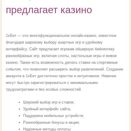
предлагает казино
1хБет — это многофункциональное онлайн-казино, известное
благодаря широкому выбору азартных игр и удобному
интерфейсу. Сайт предлагает игрокам обширную библиотеку
разнообразных игр, включая слоты, настольные игры и живое
казино. Также есть возможность делать ставки на спортивные
события, что позволяет расширить выбор развлечений. Создание
аккаунта в 1хБет достаточно простое и интуитивное. Новички
могут быстро зарегистрироваться с минимальными
трудозатратами и без особых сложностей.
Широкий выбор игр и ставок;
Удобный интерфейс сайта;
Поддержка мобильных устройств;
Разнообразные бонусы и акции;
Надежные методы оплаты;