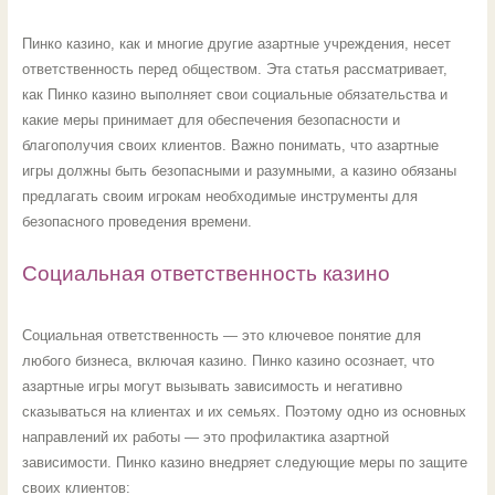
Пинко казино, как и многие другие азартные учреждения, несет
ответственность перед обществом. Эта статья рассматривает,
как Пинко казино выполняет свои социальные обязательства и
какие меры принимает для обеспечения безопасности и
благополучия своих клиентов. Важно понимать, что азартные
игры должны быть безопасными и разумными, а казино обязаны
предлагать своим игрокам необходимые инструменты для
безопасного проведения времени.
Социальная ответственность казино
Социальная ответственность — это ключевое понятие для
любого бизнеса, включая казино. Пинко казино осознает, что
азартные игры могут вызывать зависимость и негативно
сказываться на клиентах и их семьях. Поэтому одно из основных
направлений их работы — это профилактика азартной
зависимости. Пинко казино внедряет следующие меры по защите
своих клиентов: