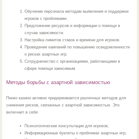
Обучение персонала методам выявления и поддержки
игроков с проблемами.
Предложение ресурсов и информации о помощи в
случае зависимости.
Настройка лимитов ставок и времени для игроков.
Проведение кампаний по повышению осведомленности
о рисках азартных игр.
Сотрудничество с организациями, работающими в
сфере помощи зависимым.
Методы борьбы с азартной зависимостью
Пинко казино активно придерживается различных методов для
снижения рисков, связанных с азартной зависимостью. Это
включает в себя:
Психологические консультации для игроков;
Информационные буклеты о проблемах азартных игр;