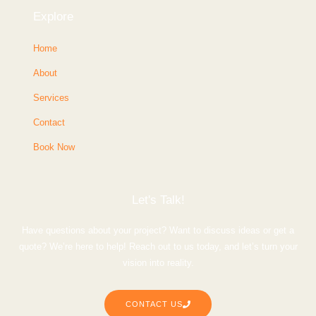
Explore
Home
About
Services
Contact
Book Now
Let's Talk!
Have questions about your project? Want to discuss ideas or get a
quote? We’re here to help! Reach out to us today, and let’s turn your
vision into reality.
CONTACT US