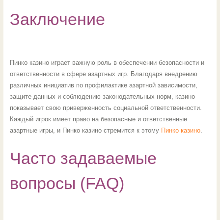
Заключение
Пинко казино играет важную роль в обеспечении безопасности и
ответственности в сфере азартных игр. Благодаря внедрению
различных инициатив по профилактике азартной зависимости,
защите данных и соблюдению законодательных норм, казино
показывает свою приверженность социальной ответственности.
Каждый игрок имеет право на безопасные и ответственные
азартные игры, и Пинко казино стремится к этому
Пинко казино
.
Часто задаваемые
вопросы (FAQ)