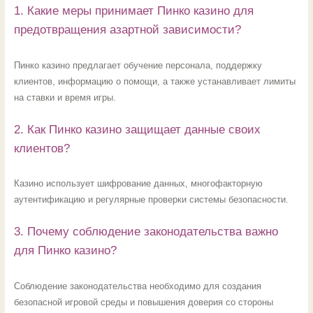
1. Какие меры принимает Пинко казино для
предотвращения азартной зависимости?
Пинко казино предлагает обучение персонала, поддержку
клиентов, информацию о помощи, а также устанавливает лимиты
на ставки и время игры.
2. Как Пинко казино защищает данные своих
клиентов?
Казино использует шифрование данных, многофакторную
аутентификацию и регулярные проверки системы безопасности.
3. Почему соблюдение законодательства важно
для Пинко казино?
Соблюдение законодательства необходимо для создания
безопасной игровой среды и повышения доверия со стороны