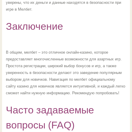
уверены, что их деньги и данные находятся в безопасности при
игре в Мелбет.
Заключение
В общем, мелбет – это отличное онлайн-казино, которое
предоставляет многочисленные возможности для азартных игр.
Простота регистрации, широкий выбор бонусов и игр, а также
уверенность в безопасности делают это заведение популярным
выбором для новичков. Навигация по мелбет официальному
сайту казино для новичков является интуитивной, и каждый легко
сможет найти нужную информацию. Рекомендую попробовать!
Часто задаваемые
вопросы (FAQ)