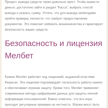
Процесс вывода средств также довольно прост. Чтобы вывести
деньги, достаточно зайти в раздел “Касса”, выбрать способ
вывода и указать сумму. Учтите, что для вывода необходимо
пройти проверку личности, что требует предоставление
документов. Это помогает избежать мошенничества и гарантирует
безопасность ваших средств.
Безопасность и лицензия
Мелбет
Казино Мелбет работает под лицензией, выданной властями
Кюрасао. Эта лицензия подтверждает легальность работы казино
и обеспечивает игрокам защиту. Кроме того, Мелбет применяет
современные методы шифрования данных для защиты личной
информации пользователей. Важно отметить, что все игры
проходят регулярные проверки на честность. Игроки могут быть