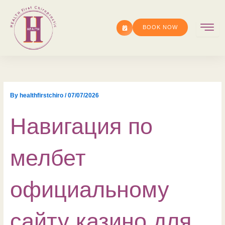
Skip
to
BOOK NOW
content
By
healthfirstchiro
/
07/07/2026
Навигация по
мелбет
официальному
сайту казино для