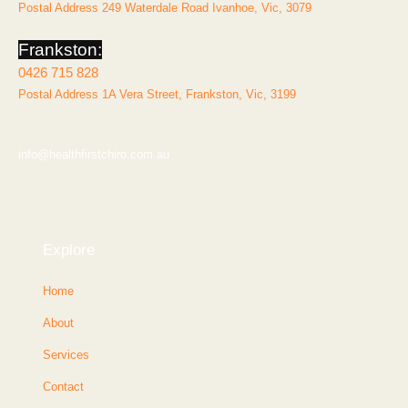
Postal Address 249 Waterdale Road Ivanhoe, Vic, 3079
Frankston:
0426 715 828
Postal Address 1A Vera Street, Frankston, Vic, 3199
info@healthfirstchiro.com.au
Explore
Home
About
Services
Contact