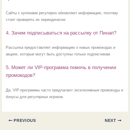
Сайты с купонами регулярно обновляют информацию, поэтому
стоит проверять их периодически.
4. Зачем подписываться на рассылку от Пинап?
Рассылка предоставляет информацию о новых промокодах и
акциях, которые могут быть доступны только подписчикам.
5. Может ли VIP-программа помочь в получении
промокодов?
Да, VIP-программы часто предлагают эксклюзивные промокоды и
бонусы для регулярных игроков.
PREVIOUS
NEXT