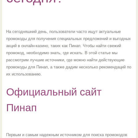
На сегодняшний день, пользователи часто ищут актуальные
промокоды для получения специальных предложений и выгодных
акций в онлайн-казино, таких как Пинап. Чтобы найти свежий
промокод, необходимо знать, где искать. В этой статье мы
рассмотрим лучшие источники, где можно найти действующие
промокоды для Пинап, а также дадим несколько рекомендаций по
их использованию.
Официальный сайт
Пинап
Первым и самым надежным источником для поиска промокодов