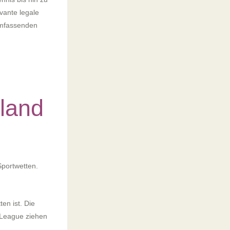
evante legale
umfassenden
hland
Sportwetten.
en ist. Die
 League ziehen