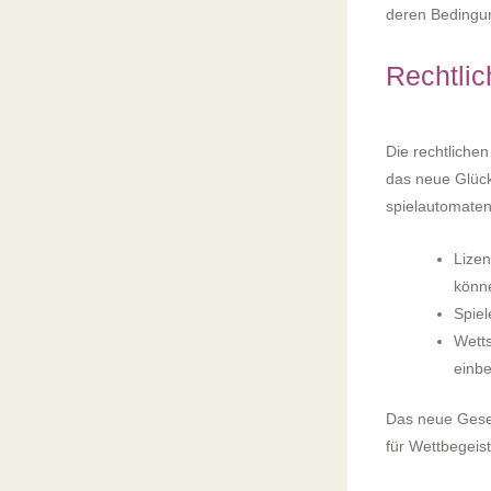
deren Bedingun
Rechtlic
Die rechtliche
das neue Glück
spielautomaten 
Lizen
könn
Spiel
Wetts
einbe
Das neue Geset
für Wettbegeist