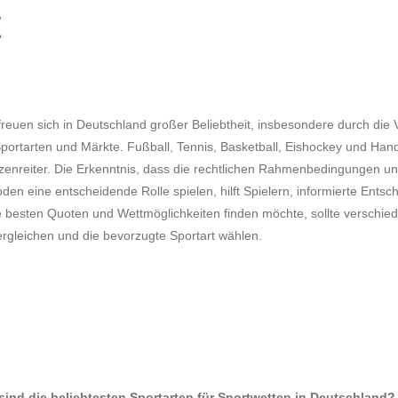
t
reuen sich in Deutschland großer Beliebtheit, insbesondere durch die Vi
ortarten und Märkte. Fußball, Tennis, Basketball, Eishockey und Hand
itzenreiter. Die Erkenntnis, dass die rechtlichen Rahmenbedingungen u
en eine entscheidende Rolle spielen, hilft Spielern, informierte Ents
ie besten Quoten und Wettmöglichkeiten finden möchte, sollte verschie
gleichen und die bevorzugte Sportart wählen.
sind die beliebtesten Sportarten für Sportwetten in Deutschland?