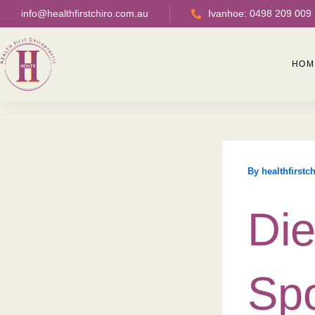
Skip
info@healthfirstchiro.com.au
Ivanhoe: 0498 209 009
to
content
HOM
By
healthfirstc
Die
Spo