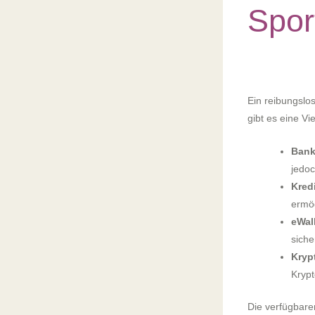
Spor
Ein reibungslo
gibt es eine V
Bank
jedoc
Kred
ermög
eWal
siche
Kryp
Kryp
Die verfügbare